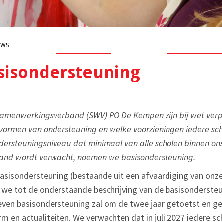
UWS
isondersteuning
 samenwerkingsverband (SWV) PO De Kempen zijn bij wet verp
 vormen van ondersteuning en welke voorzieningen iedere sc
ndersteuningsniveau dat minimaal van alle scholen binnen on
nd wordt verwacht, noemen we basisondersteuning.
sisondersteuning (bestaande uit een afvaardiging van onz
n we tot de onderstaande beschrijving van de basisonderst
even basisondersteuning zal om de twee jaar getoetst en g
rm en actualiteiten. We verwachten dat in juli 2027 iedere s