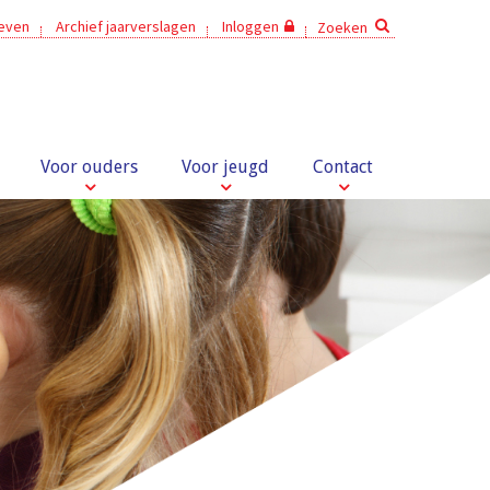
ieven
Archief jaarverslagen
Inloggen
Zoeken
Voor ouders
Voor jeugd
Contact