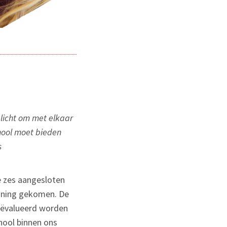
licht om met elkaar
hool moet bieden
s
e zes aangesloten
euning gekomen. De
eëvalueerd worden
chool binnen ons