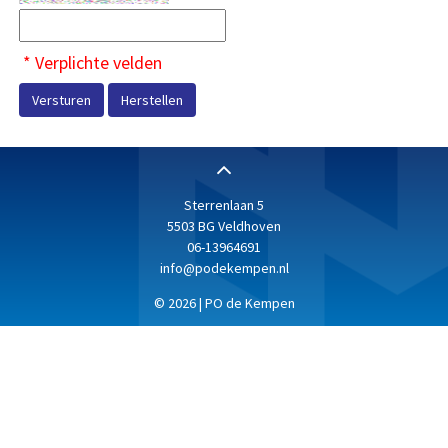
* Verplichte velden
Versturen
Herstellen
Sterrenlaan 5
5503 BG Veldhoven
06-13964691
info@podekempen.nl
© 2026 | PO de Kempen